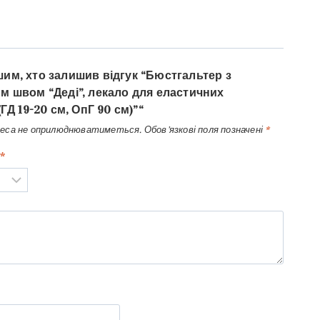
им, хто залишив відгук “Бюстгальтер з
м швом “Деді”, лекало для еластичних
(ГД 19-20 см, ОпГ 90 см)”“
реса не оприлюднюватиметься.
Обов’язкові поля позначені
*
*