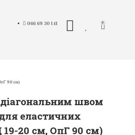
066 69 30 141
0
ОпГ 90 см)
з діагональним швом
о для еластичних
 19-20 см, ОпГ 90 см)