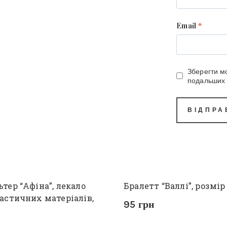
Email
*
Зберегти мо
подальших 
тер “Афіна”, лекало
Бралетт “Валлі”, розмір
астичних матеріалів,
95
грн