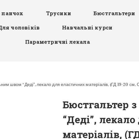
я панчох
Трусики
Бюстгальтери
Для чоловіків
Навчальні курси
Параметричні лекала
ним швом “Деді”, лекало для еластичних матеріалів, (ГД 19-20 см, 
Бюстгальтер 
“Деді”, лекал
матеріалів, (ГД