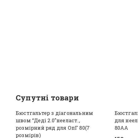
Супутні товари
Бюстгальтер з діагональним
Бюстгаль
швом “Деді 2.0″нееласт.,
для неел
розмірний ряд для ОпГ 80(7
80АА
розмірів)