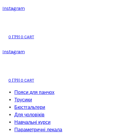
Instagram
0
0
CART
ГРН
Instagram
0
0
CART
ГРН
Пояси для панчох
Трусики
Бюстгальтери
Для чоловіків
Навчальні курси
Параметричні лекала