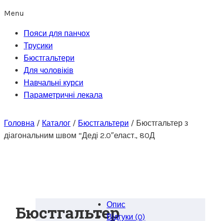
Menu
Пояси для панчох
Трусики
Бюстгальтери
Для чоловіків
Навчальні курси
Параметричні лекала
Головна
/
Каталог
/
Бюстгальтери
/
Бюстгальтер з
діагональним швом “Деді 2.0″еласт., 80Д
Опис
Бюстгальтер
Відгуки (0)