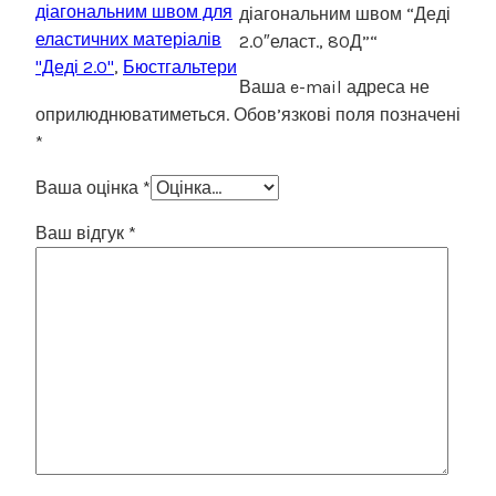
діагональним швом для
діагональним швом “Деді
еластичних матеріалів
2.0″еласт., 80Д”“
"Деді 2.0"
,
Бюстгальтери
Ваша e-mail адреса не
оприлюднюватиметься.
Обов’язкові поля позначені
*
Ваша оцінка
*
Ваш відгук
*