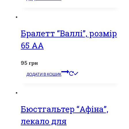
Бралетт “Валлі”, розмір
65 АА
95
грн
ДОДАТИ В КОШИК
Бюстгальтер “Афіна”,
лекало для