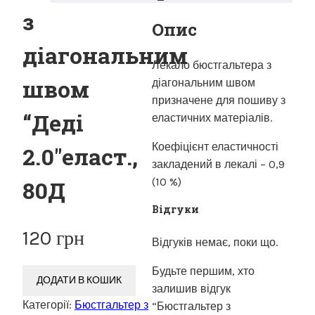
з
Опис
діагональним
Лекало бюстгальтера з
швом
діагональним швом
призначене для пошиву з
“Деді
еластичних матеріалів.
Коефіцієнт еластичності
2.0″еласт.,
закладений в лекалі – 0,9
(10 %)
80Д
Відгуки
120
грн
Відгуків немає, поки що.
Будьте першим, хто
ДОДАТИ В КОШИК
залишив відгук
Категорії:
Бюстгальтер з
“Бюстгальтер з