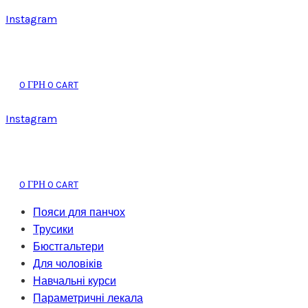
Instagram
0
0
CART
ГРН
Instagram
0
0
CART
ГРН
Пояси для панчох
Трусики
Бюстгальтери
Для чоловіків
Навчальні курси
Параметричні лекала