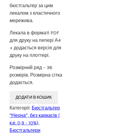
бюстгальтер за цим
лекалом з еластичного
мережива.
Лекала в форматі PDF
для друку на пепері А4
+ додається версія для
друку на плоттері.
Розмірний ряд – 38
розмірів. Розмірна сітка
додається.
ДОДАТИ В КОШИК
Категорії:
Бюстгальтер
"Неона", без каркасів (
к.е. 0,9 - 10%)
,
Бюстгальтери