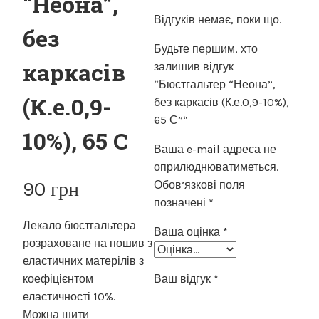
“Неона”,
Відгуків немає, поки що.
без
Будьте першим, хто
каркасів
залишив відгук
“Бюстгальтер “Неона”,
(К.е.0,9-
без каркасів (К.е.0,9-10%),
65 С”“
10%), 65 С
Ваша e-mail адреса не
оприлюднюватиметься.
90
грн
Обов’язкові поля
позначені
*
Лекало бюстгальтера
Ваша оцінка
*
розраховане на пошив з
еластичних матерілів з
коефіцієнтом
Ваш відгук
*
еластичності 10%.
Можна шити