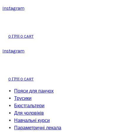
Instagram
0
0
CART
ГРН
Instagram
0
0
CART
ГРН
Пояси для панчох
Трусики
Бюстгальтери
Для чоловіків
Навчальні курси
Параметричні лекала