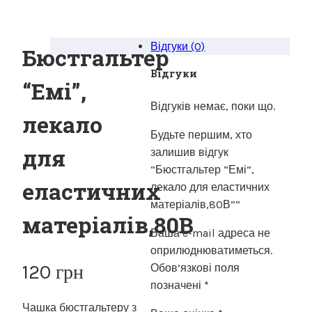
Відгуки (0)
Бюстгальтер
Відгуки
“Емі”,
Відгуків немає, поки що.
лекало
Будьте першим, хто
для
залишив відгук
“Бюстгальтер “Емі”,
еластичних
лекало для еластичних
матеріалів,80В”“
матеріалів,80В
Ваша e-mail адреса не
оприлюднюватиметься.
120
грн
Обов’язкові поля
позначені
*
Чашка бюстгальтеру з