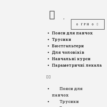
0
ГРН
0
Пояси для панчох
Трусики
Бюстгальтери
Для чоловіків
Навчальні курси
Параметричні лекала
Пояси для
панчох
Трусики