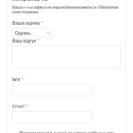
Ваша e-mail адреса не оприлюднюватиметься.
Обов’язкові
поля позначені
*
Ваша оцінка
*
Ваш відгук
*
Ім'я
*
Email
*
Зберегти моє ім'я, e-mail, та адресу сайту в цьому