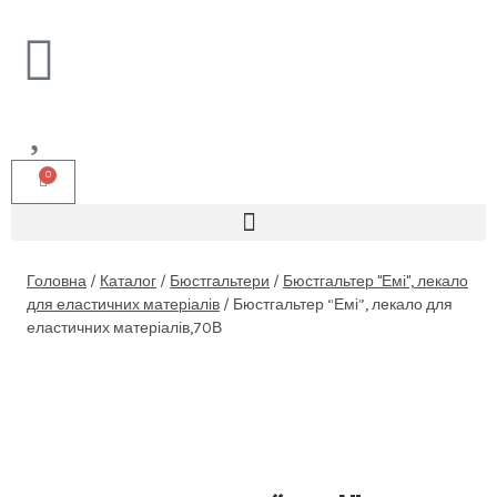
0
Головна
/
Каталог
/
Бюстгальтери
/
Бюстгальтер "Емі", лекало
для еластичних матеріалів
/
Бюстгальтер “Емі”, лекало для
еластичних матеріалів,70В