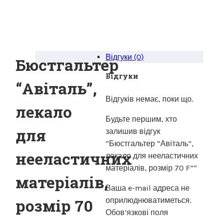
Відгуки (0)
Бюстгальтер
Відгуки
“Авіталь”,
Відгуків немає, поки що.
лекало
Будьте першим, хто
для
залишив відгук
“Бюстгальтер “Авіталь”,
нееластичних
лекало для нееластичних
матеріалів, розмір 70 F”“
матеріалів,
Ваша e-mail адреса не
розмір 70
оприлюднюватиметься.
Обов’язкові поля