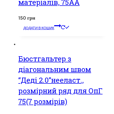
матеріалів, 75АА
150
грн
ДОДАТИ В КОШИК
Бюстгальтер з
діагональним швом
“Деді 2.0″нееласт.,
розмірний ряд для ОпГ
75(7 розмірів)