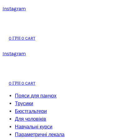
Instagram
0
0
CART
ГРН
Instagram
0
0
CART
ГРН
Пояси для панчох
Трусики
Бюстгальтери
Для чоловіків
Навчальні курси
Параметричні лекала