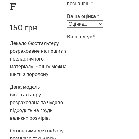
F
позначені
*
Ваша оцінка
*
150
грн
Ваш відгук
*
Лекало бюстгальтеру
розраховане на пошив з
нееластичного
матеріалу. Чашку можна
шити з поролону.
Дана модель
бюстгальтеру
розрахована та чудово
підходить на груди
великих розмірів.
Основними для вибору
розміру є такі мірки: