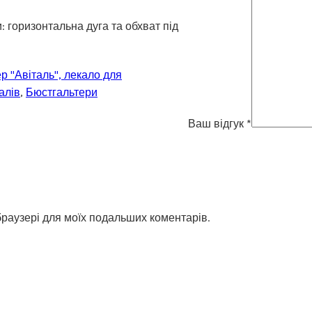
: горизонтальна дуга та обхват під
р "Авіталь", лекало для
алів
,
Бюстгальтери
Ваш відгук
*
 браузері для моїх подальших коментарів.