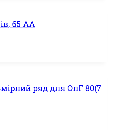
ів, 65 АА
змірний ряд для ОпГ 80(7