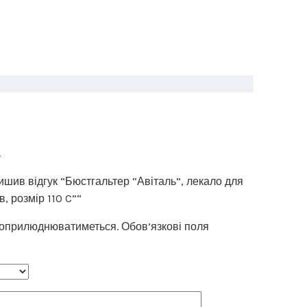
.
ишив відгук “Бюстгальтер “Авіталь”, лекало для
, розмір 110 C”“
 оприлюднюватиметься.
Обов’язкові поля