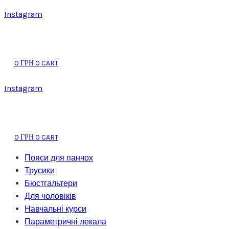
Instagram
0
0
CART
ГРН
Instagram
0
0
CART
ГРН
Пояси для панчох
Трусики
Бюстгальтери
Для чоловіків
Навчальні курси
Параметричні лекала