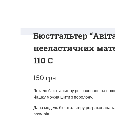
Бюстгальтер “Авіта
нееластичних мате
110 C
150
грн
Лекало бюстгальтеру розраховане на поши
Чашку можна шити з поролону.
Дана модель бюстгальтеру розрахована та 
розмірів.