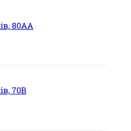
ів, 80АА
в, 70В