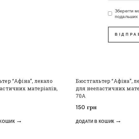
Зберегти мо
подальших 
тер “Афіна”, лекало
Бюстгальтер “Афіна”, л
астичних матеріалів,
для нееластичних мате
70А
150
грн
 КОШИК
ДОДАТИ В КОШИК