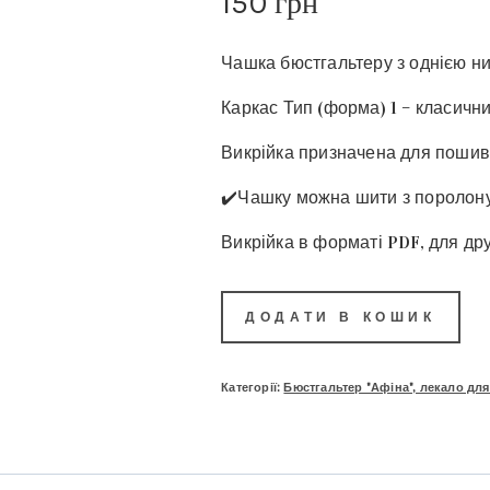
150
грн
Чашка бюстгальтеру з однією н
Каркас Тип (форма) 1 – класичн
Викрійка призначена для пошиву
✔️Чашку можна шити з поролону
Викрійка в форматі PDF, для др
ДОДАТИ В КОШИК
Категорії:
Бюстгальтер "Афіна", лекало для