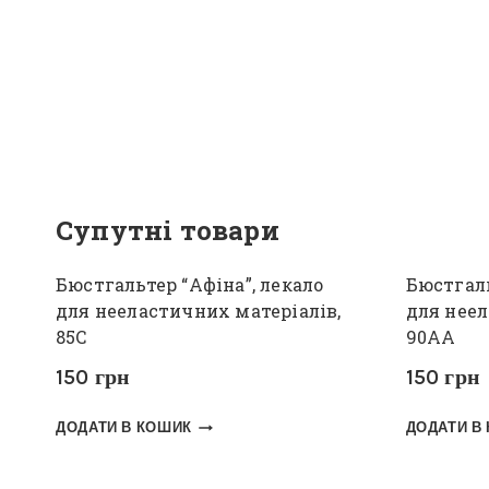
Супутні товари
Бюстгальтер “Афіна”, лекало
Бюстгаль
для нееластичних матеріалів,
для неел
85С
90АА
150
грн
150
грн
ДОДАТИ В КОШИК
ДОДАТИ В