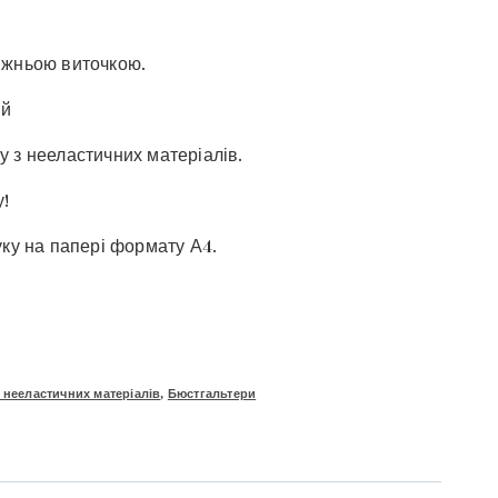
ижньою виточкою.
ий
 з нееластичних матеріалів.
!
уку на папері формату А4.
 нееластичних матеріалів
,
Бюстгальтери