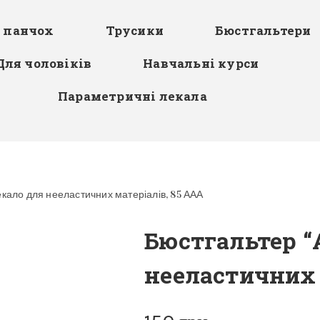
я панчох
Трусики
Бюстгальтери
Для чоловіків
Навчальні курси
Параметричні лекала
екало для нееластичних матеріалів, 85 ААА
Бюстгальтер “
нееластичних 