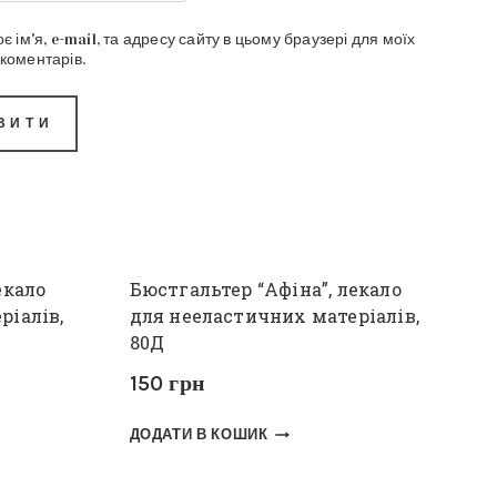
є ім'я, e-mail, та адресу сайту в цьому браузері для моїх
коментарів.
екало
Бюстгальтер “Афіна”, лекало
ріалів,
для нееластичних матеріалів,
80Д
150
грн
ДОДАТИ В КОШИК