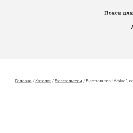
Пояси дл
Головна
/
Каталог
/
Бюстгальтери
/
Бюстгальтер “Афіна”, л