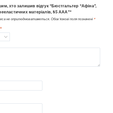
им, хто залишив відгук “Бюстгальтер “Афіна”,
нееластичних матеріалів, 85 ААА”“
реса не оприлюднюватиметься.
Обов’язкові поля позначені
*
*