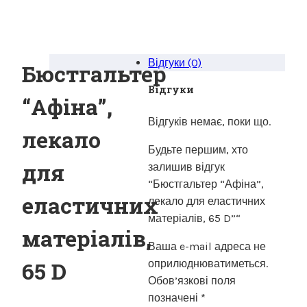
Відгуки (0)
Бюстгальтер
Відгуки
“Афіна”,
Відгуків немає, поки що.
лекало
Будьте першим, хто
для
залишив відгук
“Бюстгальтер “Афіна”,
еластичних
лекало для еластичних
матеріалів, 65 D”“
матеріалів,
Ваша e-mail адреса не
65 D
оприлюднюватиметься.
Обов’язкові поля
позначені
*