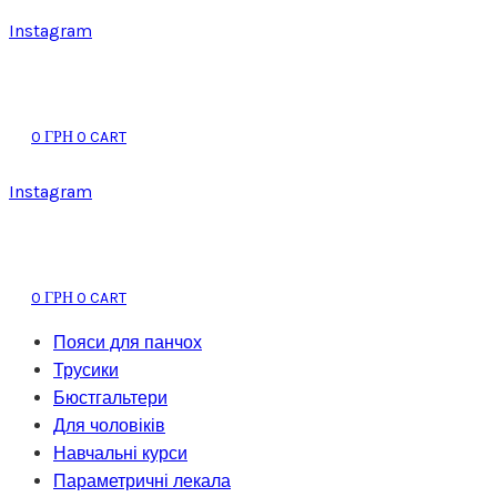
Instagram
0
0
CART
ГРН
Instagram
0
0
CART
ГРН
Пояси для панчох
Трусики
Бюстгальтери
Для чоловіків
Навчальні курси
Параметричні лекала