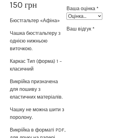
150
грн
Ваша оцінка
*
Бюстгальтер «Афіна»
Ваш відгук
*
Чашка бюстгальтеру з
однією нижньою
виточкою.
Каркас Тип (форма) 1 –
класичний
Викрійка призначена
для пошиву з
еластичних матеріалів.
Чашку не можна шити з
поролону.
Викрійка в форматі PDF,
для друку на папері