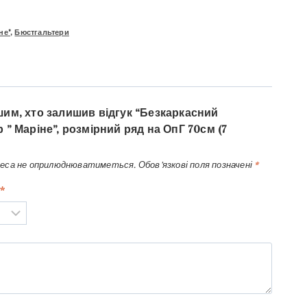
не"
,
Бюстгальтери
им, хто залишив відгук “Безкаркасний
 ” Маріне”, розмірний ряд на ОпГ 70см (7
реса не оприлюднюватиметься.
Обов’язкові поля позначені
*
*