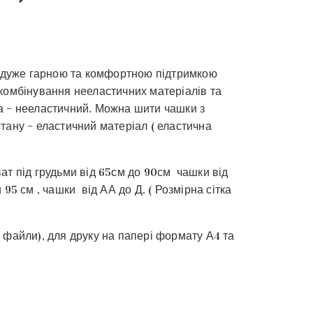
з дуже гарною та комфортною підтримкою
комбінування нееластичних матеріалів та
а – нееластичний. Можна шити чашки з
тану – еластичний матеріал ( еластична
ат під грудьми від 65см до 90см чашки від
 95 см , чашки від АА до Д. ( Розмірна сітка
 файли), для друку на папері формату А4 та