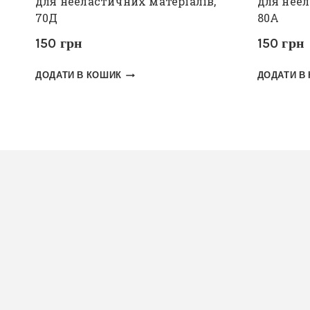
для нееластичних матеріалів,
для неел
70Д
80А
150
грн
150
грн
ДОДАТИ В КОШИК
ДОДАТИ В