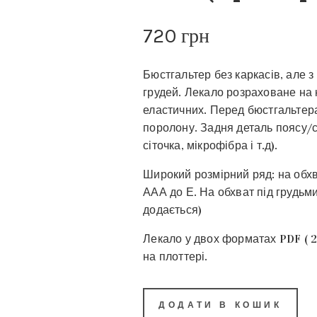
720
грн
Бюстгальтер без каркасів, але 
грудей. Лекало розраховане на 
еластичних. Перед бюстгальтер
поролону. Задня деталь поясу/с
сіточка, мікрофібра і т.д).
Широкий розмірний ряд: на обхв
ААА до Е. На обхват під грудьми
додається)
Лекало у двох форматах PDF ( 2
на плоттері.
ДОДАТИ В КОШИК