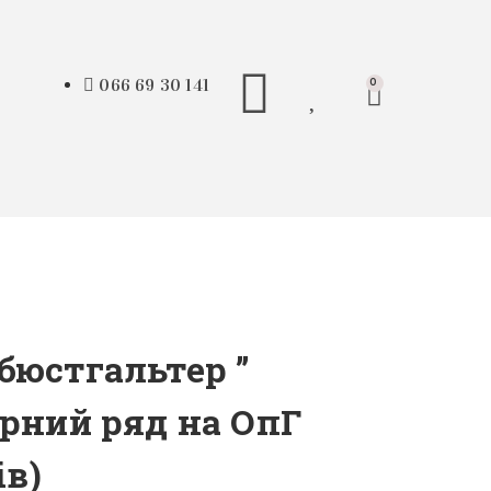
066 69 30 141
0
бюстгальтер ”
ірний ряд на ОпГ
ів)