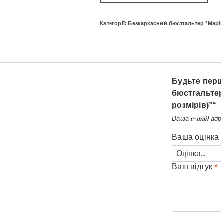
Категорії:
Безкаркасний бюстгальтер "Марі
Будьте перш
бюстгальтер
розмірів)”“
Ваша e-mail ад
Ваша оцінка
Ваш відгук
*