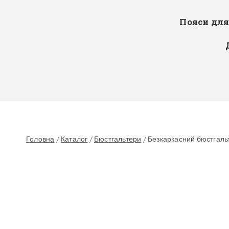
Пояси дл
Головна
/
Каталог
/
Бюстгальтери
/
Безкаркасний бюстгальте