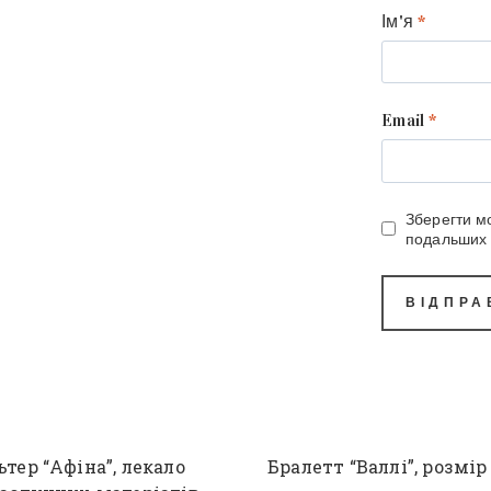
Ім'я
*
Email
*
Зберегти мо
подальших 
тер “Афіна”, лекало
Бралетт “Валлі”, розмір