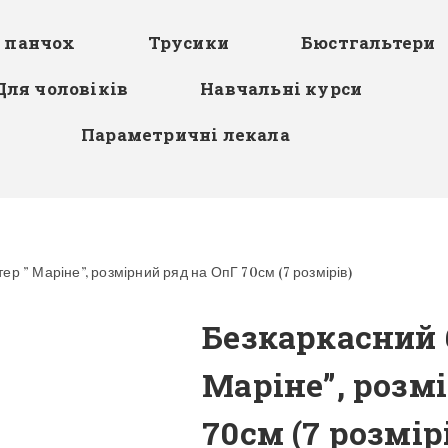
я панчох
Трусики
Бюстгальтери
Для чоловіків
Навчальні курси
Параметричні лекала
р ” Маріне”, розмірний ряд на ОпГ 70см (7 розмірів)
Безкаркасний 
Маріне”, розм
70см (7 розмір