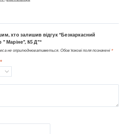
им, хто залишив відгук “Безкаркасний
” Маріне”, 85 Д”“
реса не оприлюднюватиметься.
Обов’язкові поля позначені
*
*