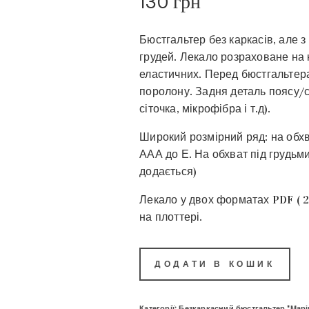
130
грн
Бюстгальтер без каркасів, але 
грудей. Лекало розраховане на 
еластичних. Перед бюстгальтер
поролону. Задня деталь поясу/с
сіточка, мікрофібра і т.д).
Широкий розмірний ряд: на обхв
ААА до Е. На обхват під грудьми
додається)
Лекало у двох форматах PDF ( 2
на плоттері.
ДОДАТИ В КОШИК
Категорії:
Безкаркасний бюстгальтер "Марі