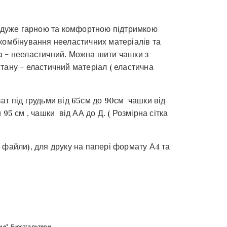
з дуже гарною та комфортною підтримкою
комбінування нееластичних матеріалів та
а – нееластичний. Можна шити чашки з
тану – еластичний матеріал ( еластична
ат під грудьми від 65см до 90см чашки від
 95 см , чашки від АА до Д. ( Розмірна сітка
 файли), для друку на папері формату А4 та
не"
,
Бюстгальтери