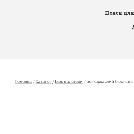
Пояси дл
Головна
/
Каталог
/
Бюстгальтери
/
Безкаркасний бюстгальт