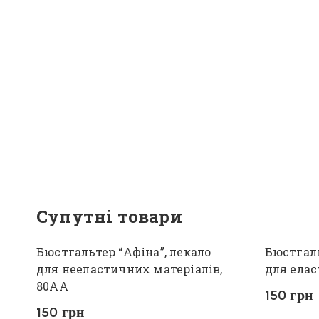
Супутні товари
Бюстгальтер “Афіна”, лекало
Бюстгаль
для нееластичних матеріалів,
для елас
80АА
150
грн
150
грн