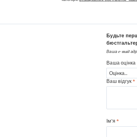
Будьте перш
бюстгальтер 
Ваша e-mail ад
Ваша оцінка
Ваш відгук
*
Ім'я
*