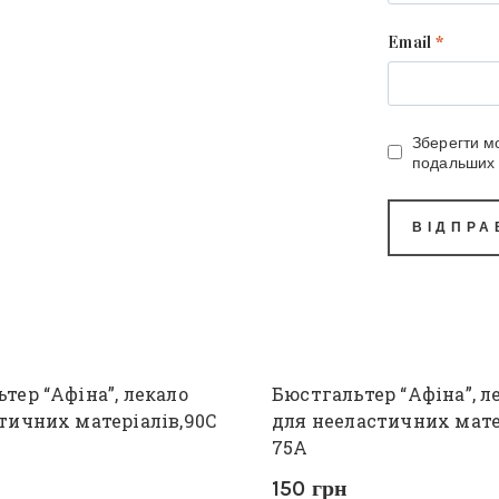
Email
*
Зберегти мо
подальших 
тер “Афіна”, лекало
Бюстгальтер “Афіна”, л
тичних матеріалів,90С
для нееластичних мате
75А
150
грн