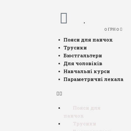
0
0
ГРН
Пояси для панчох
Трусики
Бюстгальтери
Для чоловіків
Навчальні курси
Параметричні лекала
Пояси для
панчох
Трусики