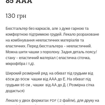
85 ААА
130
грн
Бюстгальтер без каркасів, але з дуже гарною та
комфортною підтримкою грудей. Лекало розраховане
на комбінування нееластичних матеріалів та
еластичних. Перед бюстгальтера – нееластичний.
Можна шити чашки з поролону. Задня деталь поясу/
стану – еластичний матеріал ( еластична сіточка,
мікрофібра і т.д).
Широкий розмірний ряд: на обхват під грудьми від
65см до 90см чашки від ААА до Е. На обхват під
грудьми 95 см , чашки від АА до Д. ( Розмірна сітка
додається)
Лекало у двох форматах PDF ( 2 файли), для друку на