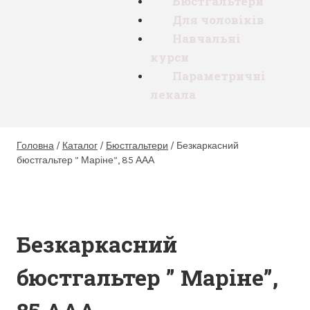
Бюстгальтери
Для чоловіків
Навчальні
курси
Параметричні
лекала
Головна
/
Каталог
/
Бюстгальтери
/
Безкаркасний
бюстгальтер ” Маріне”, 85 ААА
Безкаркасний
бюстгальтер ” Маріне”,