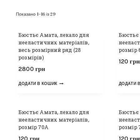
Показано 1–16 із 29
Бюстьє Амата, лекало для
Бюстьє 
нееластичних матеріалів,
нееласт
весь розмірний ряд (28
розмір 
розмірів)
120
грн
2800
грн
ДОДАТИ В КОШИК
ДОДАТИ 
Бюстьє Амата, лекало для
Бюстьє 
нееластичних матеріалів,
нееласт
розмір 70А
розмір
120
грн
120
грн