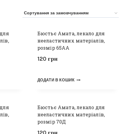
 для
Бюстьє Амата, лекало для
лів,
нееластичних матеріалів,
розмір 65АА
120
грн
ДОДАТИ В КОШИК
 для
Бюстьє Амата, лекало для
лів,
нееластичних матеріалів,
розмір 70Д
120
грн