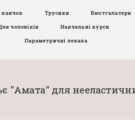
я панчох
Трусики
Бюстгальтери
Для чоловіків
Навчальні курси
Параметричні лекала
є "Амата" для нееластичн