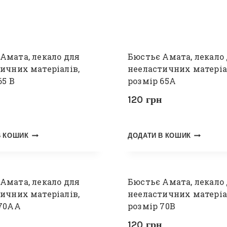
Амата, лекало для
Бюстьє Амата, лекало
ичних матеріалів,
нееластичних матеріа
65 В
розмір 65А
120
грн
В КОШИК
ДОДАТИ В КОШИК
Амата, лекало для
Бюстьє Амата, лекало
ичних матеріалів,
нееластичних матеріа
 70АА
розмір 70В
120
грн