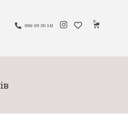
0
066 69 30 141
ів