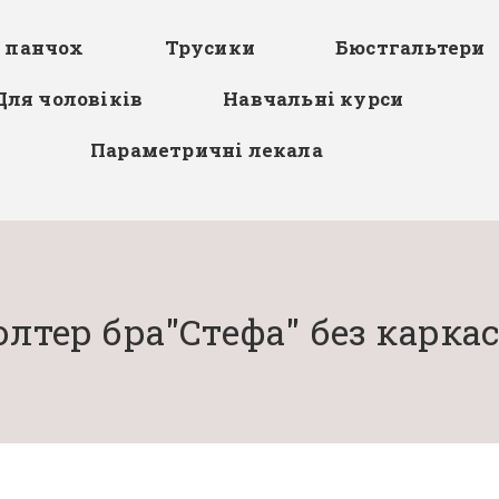
я панчох
Трусики
Бюстгальтери
Для чоловіків
Навчальні курси
Параметричні лекала
олтер бра"Стефа" без каркас