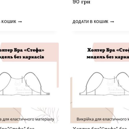
90
грн
В КОШИК
ДОДАТИ В КОШИК
бра”Стефа” без
Холтер бра”Стефа” без