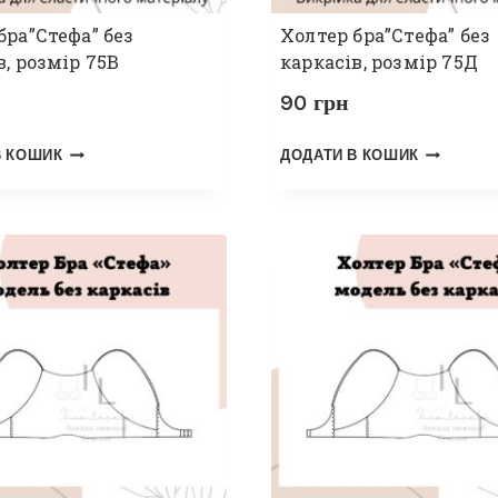
бра”Стефа” без
Холтер бра”Стефа” без
в, розмір 75В
каркасів, розмір 75Д
90
грн
В КОШИК
ДОДАТИ В КОШИК