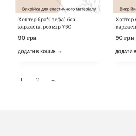
Холтер бра”Стефа” без
Холтер 
каркасів, розмір 75С
каркасі
90
грн
90
грн
ДОДАТИ В КОШИК
ДОДАТИ 
1
2
→