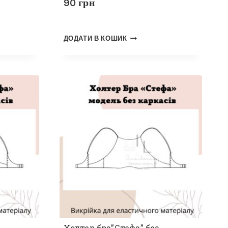
90
грн
ДОДАТИ В КОШИК
Холтер бра”Стефа” без