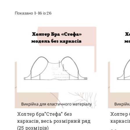
Показано 1–16 із 26
Холтер бра”Стефа” без
Холтер 
каркасів, весь розмірний ряд
каркасі
(25 розмірів)