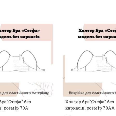
бра”Стефа” без
Холтер бра”Стефа” без
в, розмір 70А
каркасів, розмір 70АА