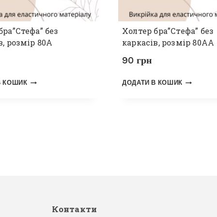
бра”Стефа” без
Холтер бра”Стефа” без
в, розмір 80А
каркасів, розмір 80АА
90
грн
В КОШИК
ДОДАТИ В КОШИК
Контакти