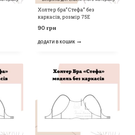
Холтер бра”Стефа” без
каркасів, розмір 75Е
90
грн
ДОДАТИ В КОШИК