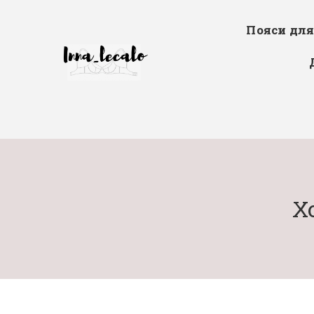
Пояси дл
Х