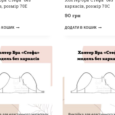
в, розмір 70Е
каркасів, розмір 70С
90
грн
В КОШИК
ДОДАТИ В КОШИК