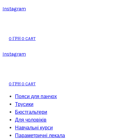
Instagram
0
0
CART
ГРН
Instagram
0
0
CART
ГРН
Пояси для панчох
Трусики
Бюстгальтери
Для чоловіків
Навчальні курси
Параметричні лекала